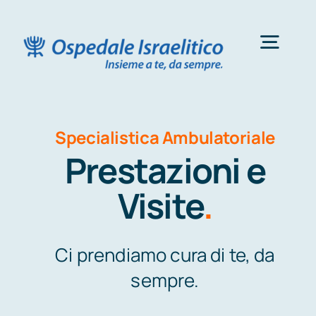
Salta
al
Togg
contenuto
Navig
Ricoveri
Specialistica Ambulatoriale
Prestazioni e
Percorso Donna
Visite
.
Diagnostica per Immagini
Ci prendiamo cura di te, da
Fisioterapia
sempre.
Percorsi Ambulatoriali